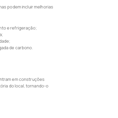
mas podem incluir melhorias
to e refrigeração;
a;
idade;
gada de carbono.
contram em construções
ória do local, tornando-o