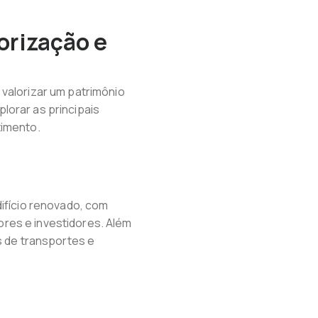
orização e
valorizar um patrimônio
lorar as principais
timento.
difício renovado, com
res e investidores. Além
s de transportes e