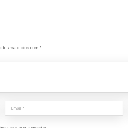
órios marcados com
*
Email
*
xima vez que eu comentar.