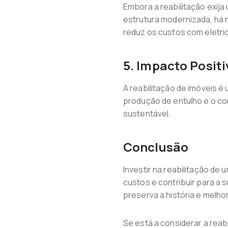
Embora a reabilitação exija
estrutura modernizada, há 
reduz os custos com eletric
5. Impacto Posit
A reabilitação de imóveis é
produção de entulho e o c
sustentável.
Conclusão
Investir na reabilitação de
custos e contribuir para a 
preserva a história e melho
Se está a considerar a rea