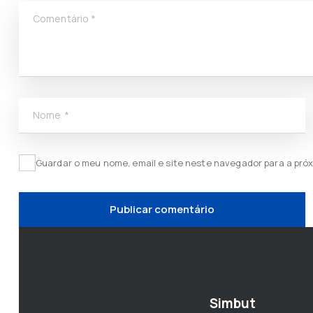
Comentário
*
Nome
*
Guardar o meu nome, email e site neste navegador para a pró
Simbut