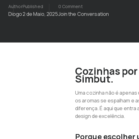
Author
Published
0 Comment
Diogo
2 de Maio, 2025
Join the Conversation
Cozinhas por
Simbut.
Uma cozinha não é apenas u
os aromas se espalham e as
diferença. É aqui que entra 
design de excelência.
Porque escolher