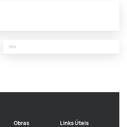
Site
Obras
Links Úteis