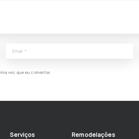
Email
*
xima vez que eu comentar.
Serviços
Remodelações