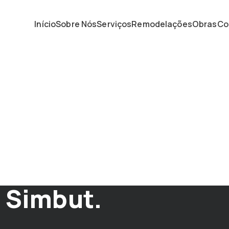
Início
Sobre Nós
Serviços
Remodelações
Obras
Co
ida: Transforme o
 Simbut.