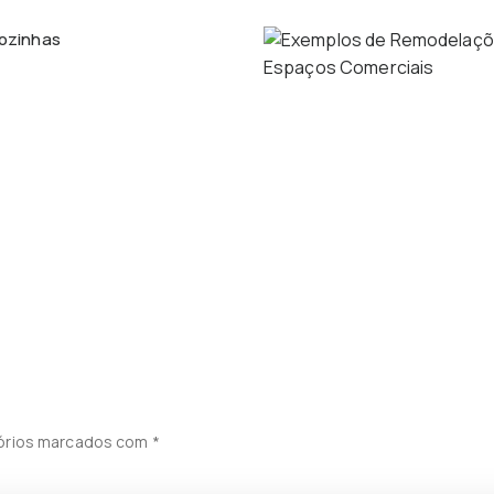
ozinhas
órios marcados com
*