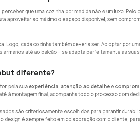
e perceber que uma cozinha por medida não é um luxo. Pelo c
ura aproveitar ao máximo o espaço disponível, sem comprome
ca. Logo, cada cozinha também deveria ser. Ao optar por uma
s armários até ao balcão – se adapta perfeitamente às sua
mbut diferente?
tor pela sua
experiência
,
atenção ao detalhe
e
compromi
até à montagem final, acompanha todo o processo com dedi
sados são criteriosamente escolhidos para garantir durabilid
o design é sempre feito em colaboração com o cliente, para 
.