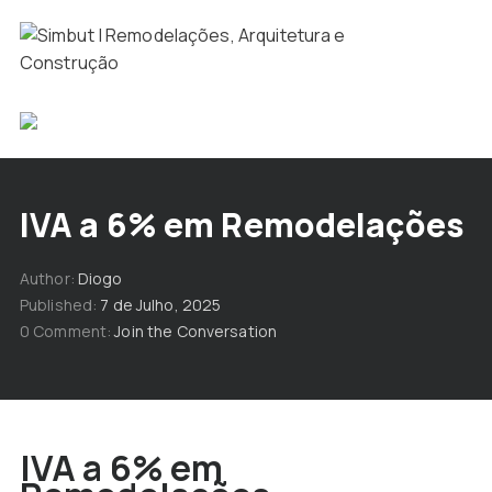
IVA a 6% em Remodelações
Author
Diogo
Published
7 de Julho, 2025
0 Comment
Join the Conversation
IVA a 6% em