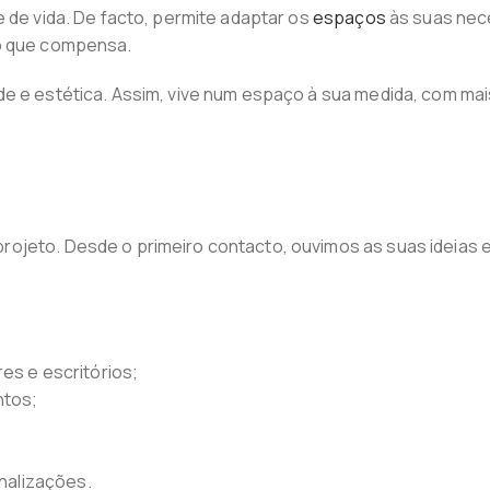
e de vida. De facto, permite adaptar os
espaços
às suas nece
to que compensa.
e e estética. Assim, vive num espaço à sua medida, com mais
rojeto. Desde o primeiro contacto, ouvimos as suas ideias
es e escritórios;
ntos;
analizações.