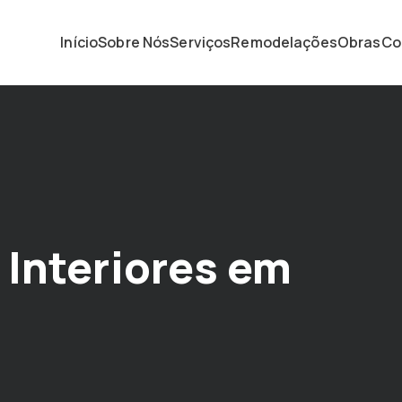
Início
Sobre Nós
Serviços
Remodelações
Obras
Co
Interiores em