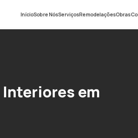
Início
Sobre Nós
Serviços
Remodelações
Obras
Co
Interiores em