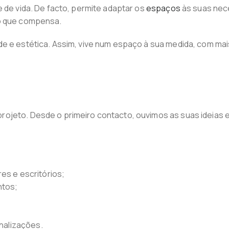
e de vida. De facto, permite adaptar os
espaços
às suas nece
to que compensa.
e e estética. Assim, vive num espaço à sua medida, com mais
rojeto. Desde o primeiro contacto, ouvimos as suas ideias
es e escritórios;
ntos;
analizações.