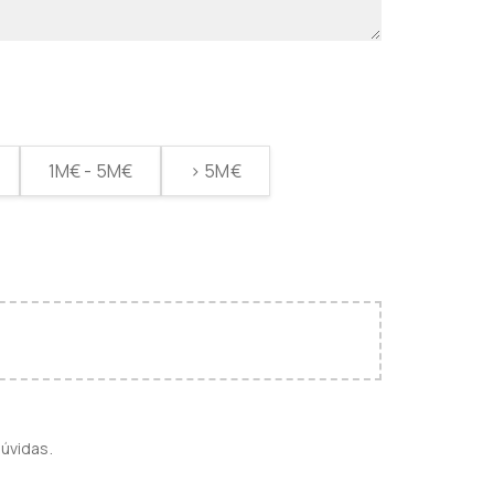
1M€ - 5M€
> 5M€
úvidas.