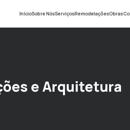
Início
Sobre Nós
Serviços
Remodelações
Obras
Co
ões e Arquitetura