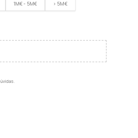
1M€ - 5M€
> 5M€
úvidas.