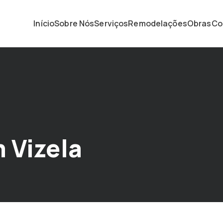
Início
Sobre Nós
Serviços
Remodelações
Obras
Co
 Vizela