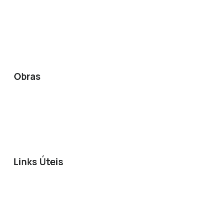
Remodelações de Apartamentos
Remodelações de Lojas
Remodelações de Escritórios
Obras
Casas
Casa em Aço
Apartamentos
Links Úteis
Livro de Reclamações
Termos e Condições