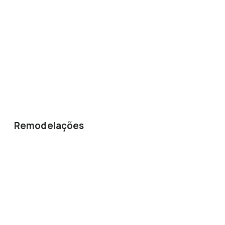
Carpintaria
Construção Civil
Projetos 3D
Planeamento de Espaços
Remodelações
Remodelações de Casas
Remodelações de Cozinhas
Remodelações de Casas de Banho
Remodelações de Moradias