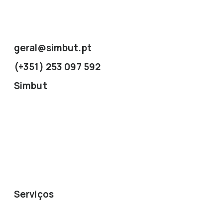
geral@simbut.pt
(+351) 253 097 592
Simbut
Sobre Nós
Contactos
Pedir Orçamentos
Blog
Serviços
Arquitetura