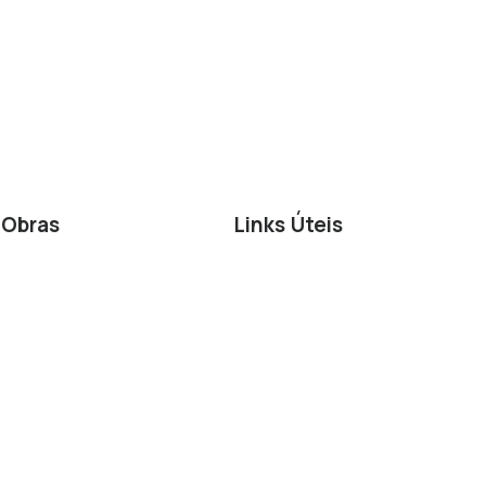
Obras
Links Úteis
Casas
Livro de Reclamações
Casa em Aço
Termos e Condições
Apartamentos
Política de Privacidade
Política de Cookies