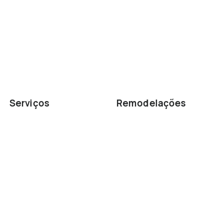
Serviços
Remodelações
Arquitetura
Remodelações de Casas
Carpintaria
Remodelações de
Cozinhas
Construção Civil
Remodelações de Casas
Projetos 3D
de Banho
Planeamento de Espaços
Remodelações de