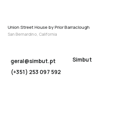
Union Street House by Prior Barraclough
San Bernardino, California
Simbut
geral@simbut.pt
(+351) 253 097 592
Sobre Nós
Contactos
Pedir Orçamentos
Blog