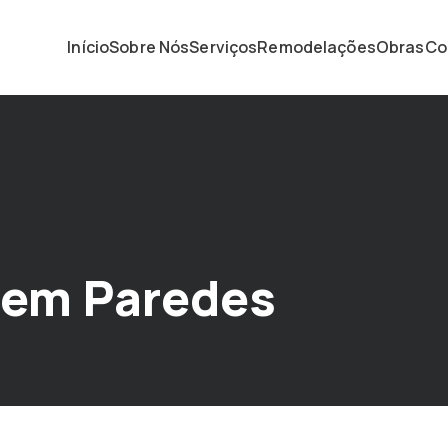
Início
Sobre Nós
Serviços
Remodelações
Obras
Co
a em Paredes