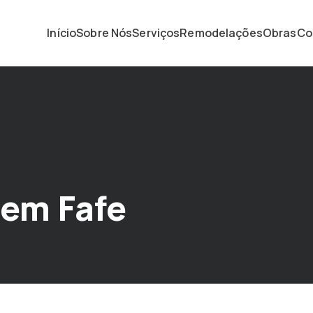
Início
Sobre Nós
Serviços
Remodelações
Obras
Co
 em Fafe