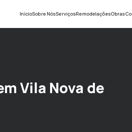
Início
Sobre Nós
Serviços
Remodelações
Obras
Co
em Vila Nova de