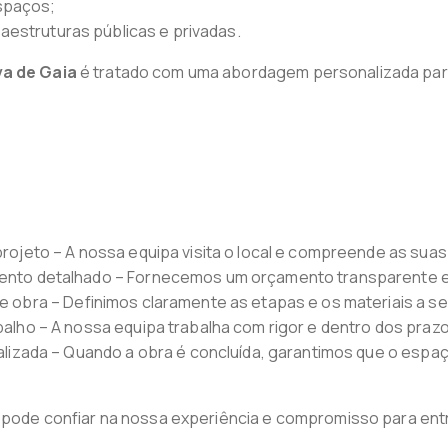
spaços;
fraestruturas públicas e privadas.
va de Gaia
é tratado com uma abordagem personalizada para
projeto – A nossa equipa visita o local e compreende as sua
ento detalhado – Fornecemos um orçamento transparente 
e obra – Definimos claramente as etapas e os materiais a s
balho – A nossa equipa trabalha com rigor e dentro dos praz
alizada – Quando a obra é concluída, garantimos que o espa
, pode confiar na nossa experiência e compromisso para en