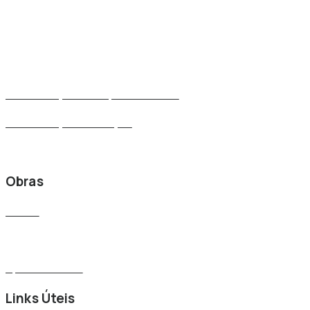
Remodelações de Cozinhas
Remodelações de Casas de Banho
Remodelações de Moradias
Remodelações de Apartamentos
Remodelações de Lojas
Remodelações de Escritórios
Obras
Casas
Casa em Aço
Apartamentos
Links Úteis