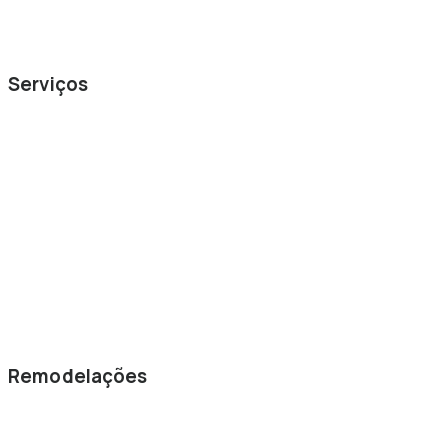
Blog
Serviços
Arquitetura
Carpintaria
Construção Civil
Projetos 3D
Planeamento de Espaços
Remodelações
Remodelações de Casas