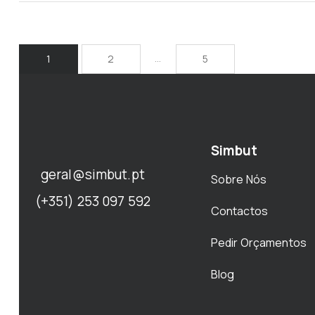
…
1
2
5
Simbut
geral@simbut.pt
Sobre Nós
(+351) 253 097 592
Contactos
Pedir Orçamentos
Blog