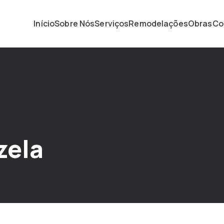
Início
Sobre Nós
Serviços
Remodelações
Obras
Co
zela