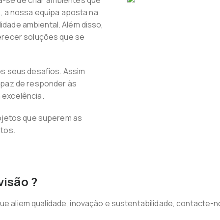
ta-se de criar ambientes que
, a nossa equipa aposta na
lidade ambiental. Além disso,
erecer soluções que se
s seus desafios. Assim
apaz de responder às
excelência.
ojetos que superem as
tos.
visão ?
que aliem qualidade, inovação e sustentabilidade, contacte-