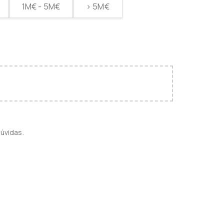
1M€ - 5M€
> 5M€
úvidas.