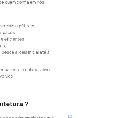
de quem confia em nós.
erciais e públicos;
espaços;
e eficientes;
dos;
sde a ideia inicial até à
sparente e colaborativo,
volvido.
itetura ?