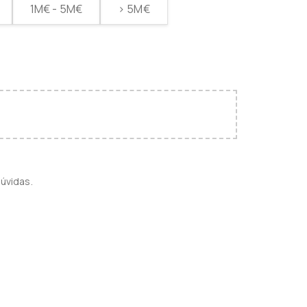
1M€ - 5M€
> 5M€
úvidas.