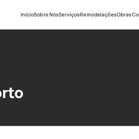
Início
Sobre Nós
Serviços
Remodelações
Obras
Co
orto