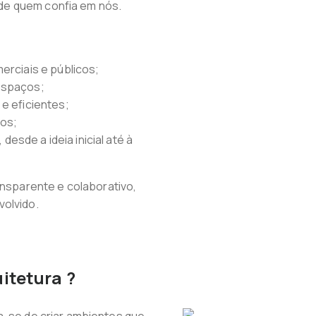
de quem confia em nós.
erciais e públicos;
espaços;
e eficientes;
dos;
sde a ideia inicial até à
sparente e colaborativo,
volvido.
itetura ?