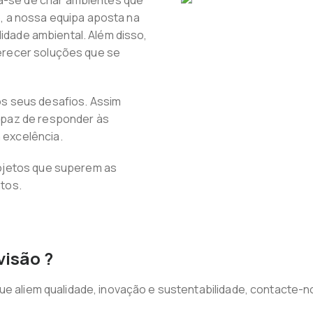
ta-se de criar ambientes que
, a nossa equipa aposta na
lidade ambiental. Além disso,
erecer soluções que se
s seus desafios. Assim
apaz de responder às
excelência.
ojetos que superem as
tos.
visão ?
ue aliem qualidade, inovação e sustentabilidade, contacte-n