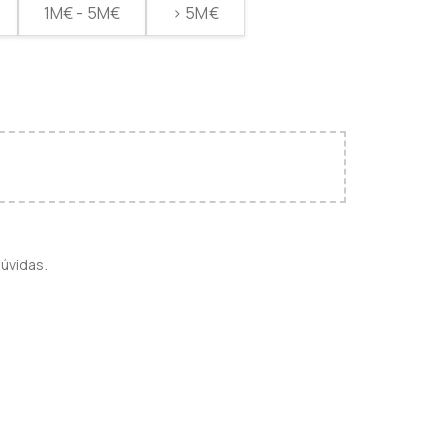
1M€ - 5M€
> 5M€
úvidas.