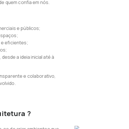
de quem confia em nós.
erciais e públicos;
espaços;
e eficientes;
dos;
sde a ideia inicial até à
sparente e colaborativo,
volvido.
itetura ?