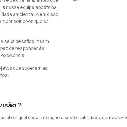
ta-se de criar ambientes que
, a nossa equipa aposta na
lidade ambiental. Além disso,
erecer soluções que se
s seus desafios. Assim
apaz de responder às
excelência.
ojetos que superem as
tos.
visão ?
ue aliem qualidade, inovação e sustentabilidade, contacte-