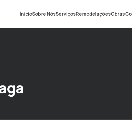
Início
Sobre Nós
Serviços
Remodelações
Obras
Co
raga